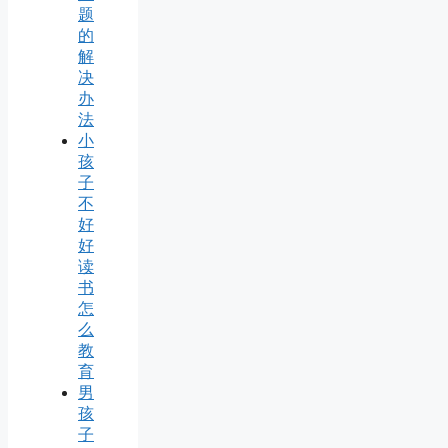
题
的
解
决
办
法
小
孩
子
不
好
好
读
书
怎
么
教
育
男
孩
子