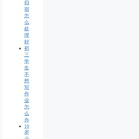
归
宿
怎
么
处
理
好
初
三
学
生
不
想
写
作
业
怎
么
办
10
岁
小