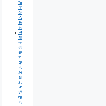
孩
子
怎
么
教
育
男
孩
子
青
春
期
怎
么
教
育
和
沟
通
技
巧