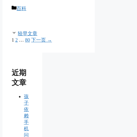
分
百科
类
较早文章
页
页
页
1
2
…
80
下一页
→
面
面
面
近期
文章
孩
子
依
赖
手
机
问