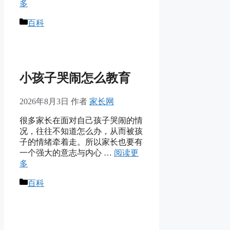
多
分
百科
类
小孩子哭闹怎么教育
2026年8月3日
作者
家长网
很多家长在面对自己孩子哭闹的情
况，往往不知道怎么办，从而被孩
子的情绪牵着走。所以家长也要有
一个强大的意志与内心 …
阅读更
多
分
百科
类