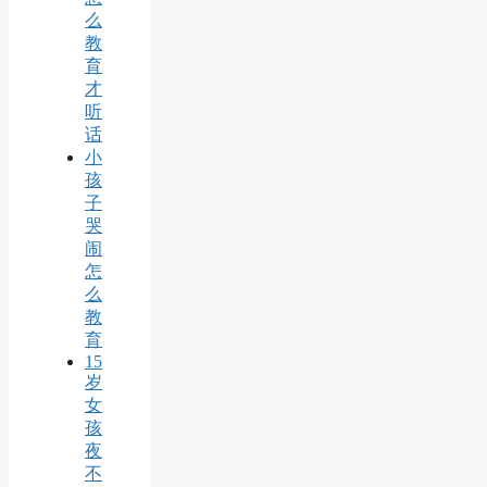
么
教
育
才
听
话
小
孩
子
哭
闹
怎
么
教
育
15
岁
女
孩
夜
不