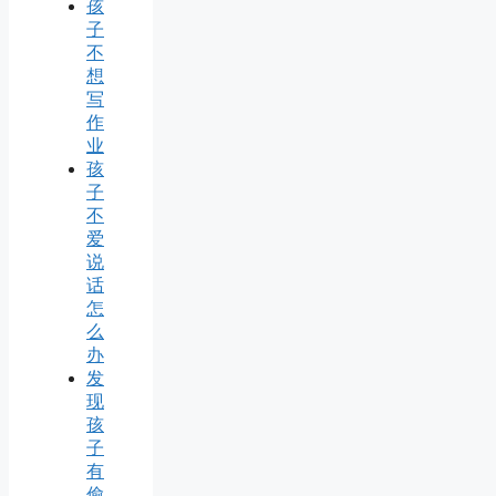
孩
子
不
想
写
作
业
孩
子
不
爱
说
话
怎
么
办
发
现
孩
子
有
偷