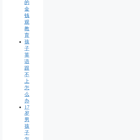
的
金
钱
观
教
育
孩
子
英
语
跟
不
上
怎
么
办
17
岁
男
孩
子
怎