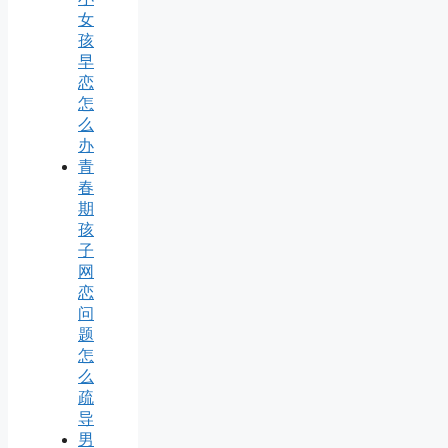
女
孩
早
恋
怎
么
办
青
春
期
孩
子
网
恋
问
题
怎
么
疏
导
男