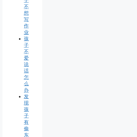
子
不
想
写
作
业
孩
子
不
爱
说
话
怎
么
办
发
现
孩
子
有
偷
东