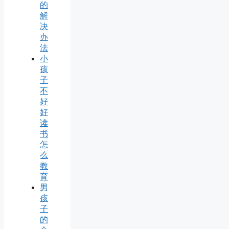
的
解
决
办
法
小
孩
子
不
好
好
读
书
怎
么
教
育
男
孩
子
的