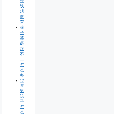
金
钱
观
教
育
孩
子
英
语
跟
不
上
怎
么
办
17
岁
男
孩
子
怎
么