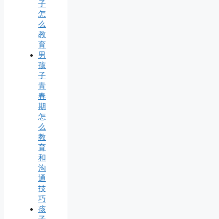
子
怎
么
教
育
男
孩
子
青
春
期
怎
么
教
育
和
沟
通
技
巧
孩