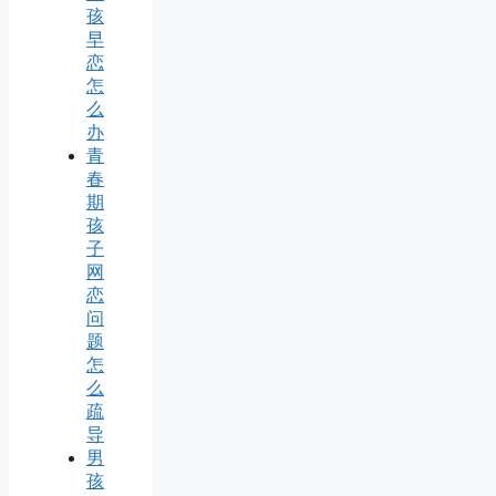
孩
早
恋
怎
么
办
青
春
期
孩
子
网
恋
问
题
怎
么
疏
导
男
孩