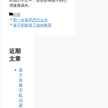
对他们不公平，还会影响孩子的心
理健康成长。
分
问答
类
初一女孩早恋怎么办
孩子犯错误了如何教育
近期
文章
孩
子
依
赖
手
机
问
题