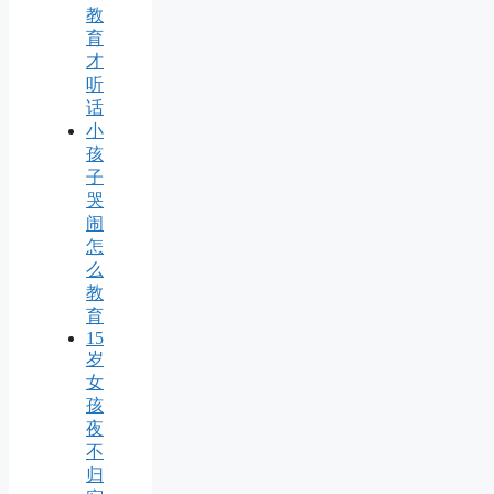
教
育
才
听
话
小
孩
子
哭
闹
怎
么
教
育
15
岁
女
孩
夜
不
归