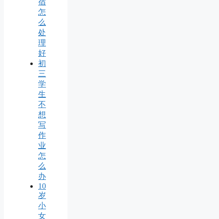
宿
怎
么
处
理
好
初
三
学
生
不
想
写
作
业
怎
么
办
10
岁
小
女