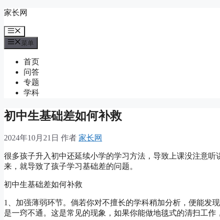
跳
家长网
至
菜
内
单
容
菜单
首页
问答
专题
学科
初中生基础差如何补救
2024年10月21日
作者
家长网
很多孩子升入初中还延续小学的学习方法，导致上课没注意听
来，就导致了孩子学习基础差的问题。
初中生基础差如何补救
1、加强薄弱环节。倘若你对不擅长的学科稍加分析，便能发
是一窍不通。这是常见的现象，如果你能做地毯式的清扫工作