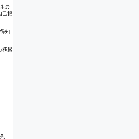
中生最
自己把
觉得知
点积累
着焦