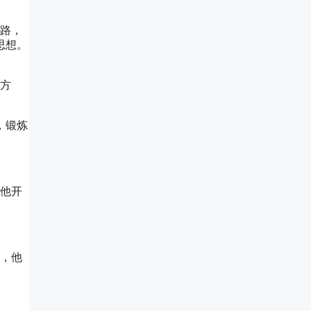
思路，
思想。
题方
，锻炼
，他开
题，他