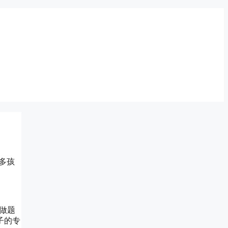
多孩
做题
子的专