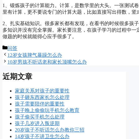
1、锻炼孩子的计算能力。计算，是数学里的大头。一张测试
里有计算，更不要说专门的计算大题，比如直接写出得数，竖
2、扎实基础知识。很多家长都有发现，在看书的时候很多孩
多知识并没有完全掌握。家长要注意，在孩子学习的过程中一
做题的时候就能得心应手很多了。
分
问答
类
12岁女孩脾气暴躁怎么办
10岁男孩不听话老和家长顶嘴怎么办
近期文章
家庭关系对孩子的重要性
孩子砸东西家长怎么处理
孩子需要陪伴的重要性
孩子晚上偷偷玩手机怎么教育
孩子偷买手机怎么处理
孩子几岁进入叛逆期
20岁孩子不听话怎么办教你三招
14岁孩子不讲卫生怎么办