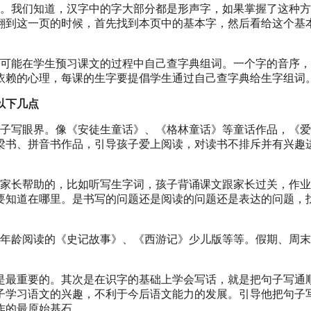
趣。我们知道，汉字中的字大部分都是形声字，如果掌握了这种
翻到这一页的时候，首先找到本页中的基本字，然后看给这个基
尽可能在学生预习课文的过程中自己查字典组词。一个字的音序
依赖的心理，每课的生字要提倡学生通过自己查字典给生字组词
以下几点
孩子写眼界。像《安徒生童话》、《格林童话》等童话作品，《
梁书、拼音书作品，引导孩子爱上阅读，对读书不排斥并有兴趣
要家长帮助的，比如听写生字词，孩子背诵课文跟家长过关，作
要知道在哪里。是书写的问题还是阅读的问题还是表达的问题，
个年龄阅读的《史记故事》、《西游记》少儿版等等。假期、周
是最重要的。其次是在识字的基础上学会写话，就是把句子写通
子学习语文的兴趣，不利于今后语文能力的发展。引导他把句子
作的最原始基石。