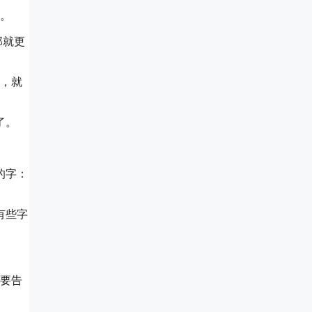
然。
那就更
习，就
了。
的字：
有些字
不要告