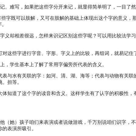
难记、难写，如果把这些字分开来记，就显得简单明了，一目了
。有些字既可以肢解，又可在肢解的基础上体现出这个字的意义，
字。
，字义却相差很远，怎样来识记区别这些字呢？可以用比较法学
可对这些字进行字音、字形、字义上的比较，再组词，就易记住
础上，学生基本上了解了常用字偏旁所代表的含义。
代表与水有关联的字：如河、清、湖、海等；代表与动物有关联
挑、担等。
大体知道了这个字的读音和含义。这样学生有了认字的积极性，
诉他（她）孩子咱们来表演或者说做游戏，千万别说咱们识字，
你的表演所吸引。