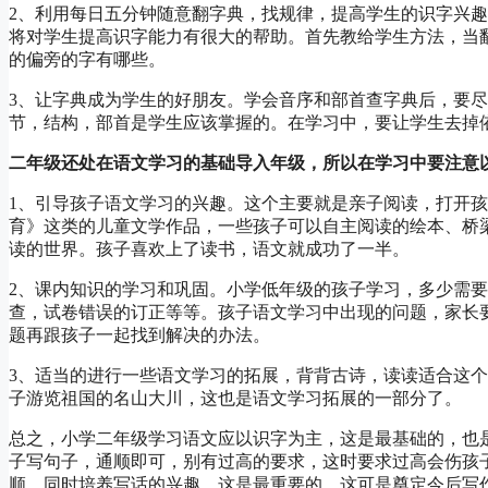
2、利用每日五分钟随意翻字典，找规律，提高学生的识字兴
将对学生提高识字能力有很大的帮助。首先教给学生方法，当
的偏旁的字有哪些。
3、让字典成为学生的好朋友。学会音序和部首查字典后，要
节，结构，部首是学生应该掌握的。在学习中，要让学生去掉
二年级还处在语文学习的基础导入年级，所以在学习中要注意
1、引导孩子语文学习的兴趣。这个主要就是亲子阅读，打开
育》这类的儿童文学作品，一些孩子可以自主阅读的绘本、桥
读的世界。孩子喜欢上了读书，语文就成功了一半。
2、课内知识的学习和巩固。小学低年级的孩子学习，多少需
查，试卷错误的订正等等。孩子语文学习中出现的问题，家长
题再跟孩子一起找到解决的办法。
3、适当的进行一些语文学习的拓展，背背古诗，读读适合这
子游览祖国的名山大川，这也是语文学习拓展的一部分了。
总之，小学二年级学习语文应以识字为主，这是最基础的，也
子写句子，通顺即可，别有过高的要求，这时要求过高会伤孩
顺，同时培养写话的兴趣，这是最重要的，这可是奠定今后写