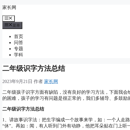
跳
家长网
至
菜
内
单
容
菜单
首页
问答
专题
学科
二年级识字方法总结
2023年9月21日
作者
家长网
二年级孩子识字方面有缺陷，没有良好的学习方法，下面我会
的困难，孩子的学习有问题是很正常的，我们多辅导、多鼓励
二年级识字方法总结
1、讲故事识字法：把生字编成一个故事来学，如：一个人走
“休”。再如：闻，有人听到门外有动静，他把耳朵贴在门上听