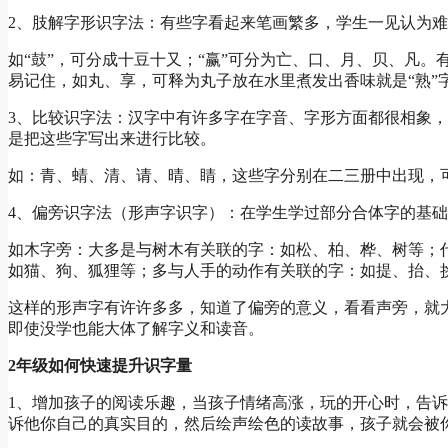
2、肢解字形识字法：有些字看起来笔画繁多，学生一见认为
如“鼓”，可分成十豆十又；“赢”可分为亡、口、月、贝、凡
易记住，如丸、享，可释为丸子放在水里煮发出香味就是“熟”
3、比较识字法：汉字中有许多字在字音、字形方面都很相象
是把这些字写出来进行比较。
如：青、蜻、清、请、晴、睛，这些字分别在二三册中出现，
4、偏旁识字法（形声字识字）：在学生学过部分合体字的基
如木字旁：大多是与树木有关联的字：如松、柏、桦、树等；
如猫、狗、狐狸等；多与人手的动作有关联的字：如提、抬、
这样的形声字有许许多多，知道了偏旁的意义，看看声旁，就
即使没学也能大体了解字义和读音。
2年级如何快速提升识字量
1、增加孩子的阅读乐趣，当孩子情绪高涨，玩的开心时，告
诉他你自己的真实目的，然后绘声绘色的读故事，孩子就会被