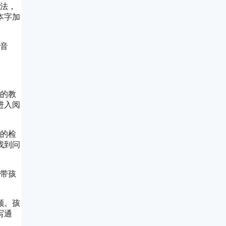
方法，
本字加
，音
。
爱的教
进入阅
业的检
找到问
末带孩
顺。孩
写通