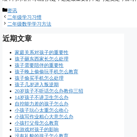
分
资讯
类
二年级学习习惯
二年级数学学习方法
近期文章
家庭关系对孩子的重要性
孩子砸东西家长怎么处理
孩子需要陪伴的重要性
孩子晚上偷偷玩手机怎么教育
孩子偷买手机怎么处理
孩子几岁进入叛逆期
20岁孩子不听话怎么办教你三招
14岁孩子不讲卫生怎么办
自控能力差的孩子怎么办
小孩子玩心太重怎么收心
小孩写作业粗心大意怎么办
小孩打父母怎么教育
玩游戏对孩子的影响
没有礼貌的孩子怎么教育