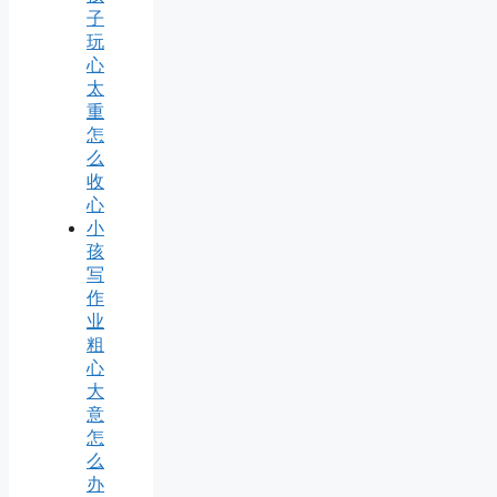
子
玩
心
太
重
怎
么
收
心
小
孩
写
作
业
粗
心
大
意
怎
么
办