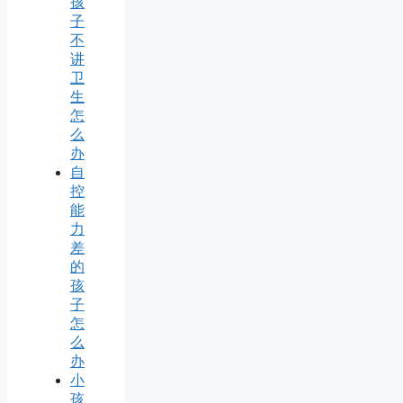
孩
子
不
讲
卫
生
怎
么
办
自
控
能
力
差
的
孩
子
怎
么
办
小
孩