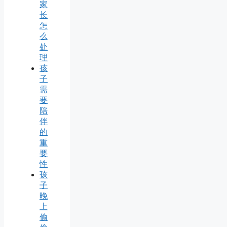
家
长
怎
么
处
理
孩
子
需
要
陪
伴
的
重
要
性
孩
子
晚
上
偷