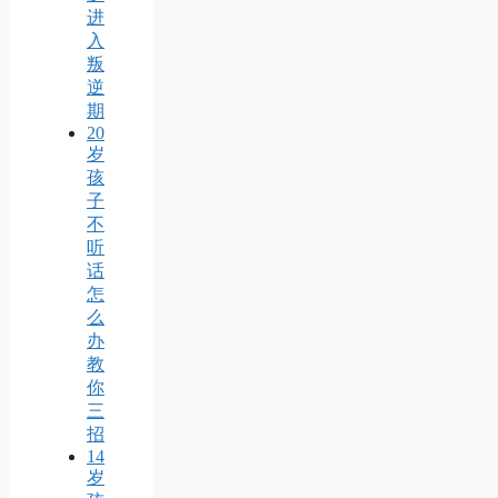
进
入
叛
逆
期
20
岁
孩
子
不
听
话
怎
么
办
教
你
三
招
14
岁