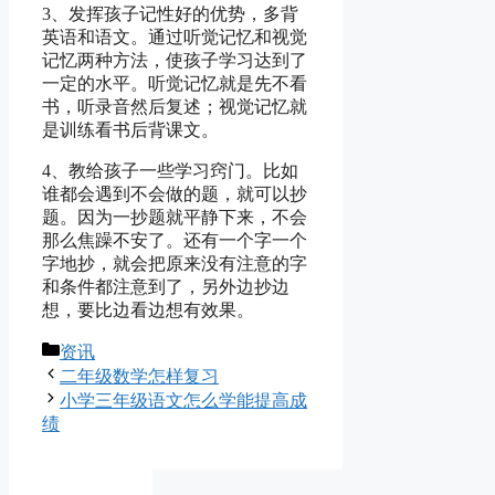
3、发挥孩子记性好的优势，多背
英语和语文。通过听觉记忆和视觉
记忆两种方法，使孩子学习达到了
一定的水平。听觉记忆就是先不看
书，听录音然后复述；视觉记忆就
是训练看书后背课文。
4、教给孩子一些学习窍门。比如
谁都会遇到不会做的题，就可以抄
题。因为一抄题就平静下来，不会
那么焦躁不安了。还有一个字一个
字地抄，就会把原来没有注意的字
和条件都注意到了，另外边抄边
想，要比边看边想有效果。
分
资讯
类
二年级数学怎样复习
小学三年级语文怎么学能提高成
绩