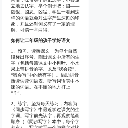
立地去认字。举个例子吧：凶――
凶狠、凶恶、凶猛，学生一看到这
样的词语就会对生字产生深刻的印
象，并且还对词义有了一定的理
解。可谓一举两得。
如何让二年级的孩子学好语文
1、预习。读熟课文，为每个自然
段标出序号。圈出课文中所有的生
字（包括每篇课文中小树叶、小水
果上带拼音的字、以及“我会读”、
“我会写”中的所有字）。借助拼音
熟读认读词语表、听写词语表中本
课的词语。在不懂的地方打上
“？”。
2、练字。坚持每天练习，内容为
《同步写字》中最近学过课文的生
字词。写字前先认字，再观察笔画
顺序（《同步写字》本中，每个字
都有）。写字时写一个与样字对比