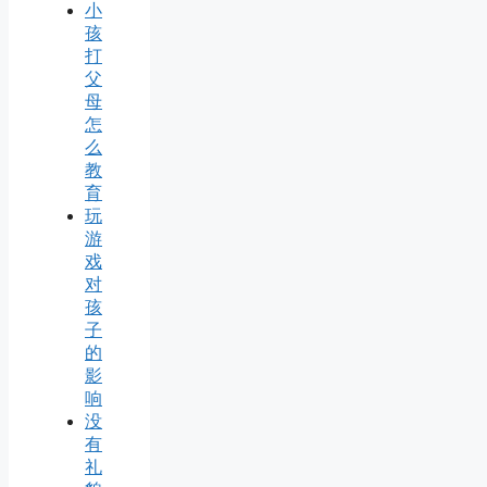
小
孩
打
父
母
怎
么
教
育
玩
游
戏
对
孩
子
的
影
响
没
有
礼