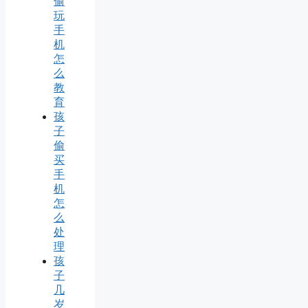
偷
玩
手
机
怎
么
教
育
孩
子
偷
买
手
机
怎
么
处
理
孩
子
几
岁