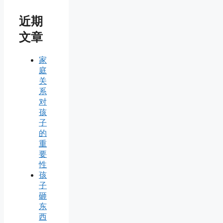
近期
文章
家
庭
关
系
对
孩
子
的
重
要
性
孩
子
砸
东
西