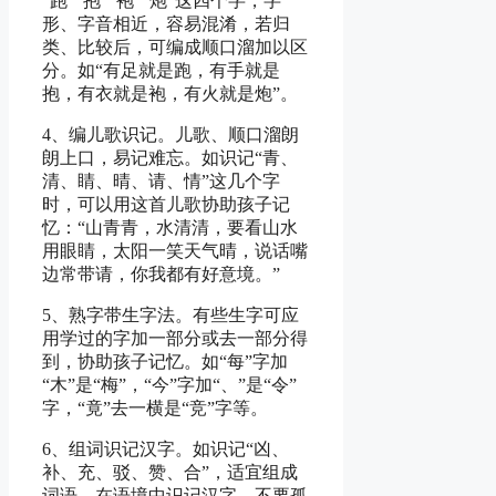
“跑”“抱”“袍”“炮”这四个字，字
形、字音相近，容易混淆，若归
类、比较后，可编成顺口溜加以区
分。如“有足就是跑，有手就是
抱，有衣就是袍，有火就是炮”。
4、编儿歌识记。儿歌、顺口溜朗
朗上口，易记难忘。如识记“青、
清、睛、晴、请、情”这几个字
时，可以用这首儿歌协助孩子记
忆：“山青青，水清清，要看山水
用眼睛，太阳一笑天气晴，说话嘴
边常带请，你我都有好意境。”
5、熟字带生字法。有些生字可应
用学过的字加一部分或去一部分得
到，协助孩子记忆。如“每”字加
“木”是“梅”，“今”字加“、”是“令”
字，“竟”去一横是“竞”字等。
6、组词识记汉字。如识记“凶、
补、充、驳、赞、合”，适宜组成
词语，在语境中识记汉字，不要孤