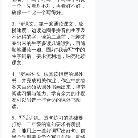
一个，先看对不对，再看好不好，
确保一个比一个写得好。
3、读课文。第一遍通读课文，放
慢速度，边读边圈带拼音的生字及
不记得的字。读第二遍前，把刚才
圈出来的生字多读几遍读熟，再通
顺地通读一遍。圈好“我会写”中的
生字词后，要求流利地，响亮地读
课文。
4、读课外书。认真读指定的课外
书，并完成相关作业，作业中的答
案来由必须从课外书画出来，培养
阅读习惯与能力。学有余力的小朋
友可以另选一些合适的课外书阅
读。
5、写话训练。造句练习的基础要
打好，二年级的造句要求有所提
高，能用上一些好词写出好句。前
半个学期要求学会写几句话，能将