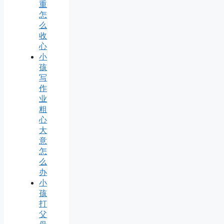
重
怎
么
收
心
小
孩
写
作
业
粗
心
大
意
怎
么
办
小
孩
打
父