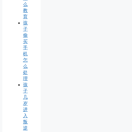
么
教
育
孩
子
偷
买
手
机
怎
么
处
理
孩
子
几
岁
进
入
叛
逆