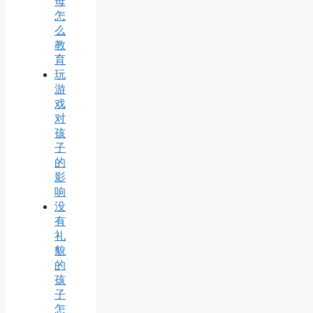
母
怎
么
教
育
玩
游
戏
对
孩
子
的
影
响
没
有
礼
貌
的
孩
子
怎