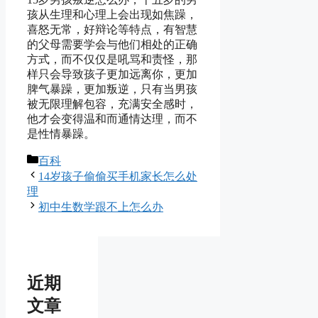
孩从生理和心理上会出现如焦躁，
喜怒无常，好辩论等特点，有智慧
的父母需要学会与他们相处的正确
方式，而不仅仅是吼骂和责怪，那
样只会导致孩子更加远离你，更加
脾气暴躁，更加叛逆，只有当男孩
被无限理解包容，充满安全感时，
他才会变得温和而通情达理，而不
是性情暴躁。
分
百科
类
14岁孩子偷偷买手机家长怎么处
理
初中生数学跟不上怎么办
近期
文章