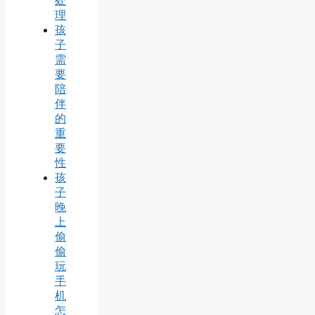
处
理
孩
子
需
要
陪
伴
的
重
要
性
孩
子
晚
上
偷
偷
玩
手
机
怎