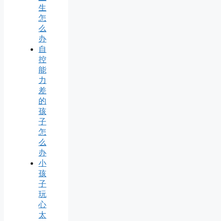
生
怎
么
办
自
控
能
力
差
的
孩
子
怎
么
办
小
孩
子
玩
心
太