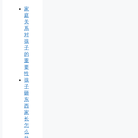
家
庭
关
系
对
孩
子
的
重
要
性
孩
子
砸
东
西
家
长
怎
么