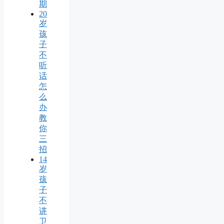
期
20
岁
孩
子
不
听
话
怎
么
办
教
你
三
招
14
岁
孩
子
不
讲
卫